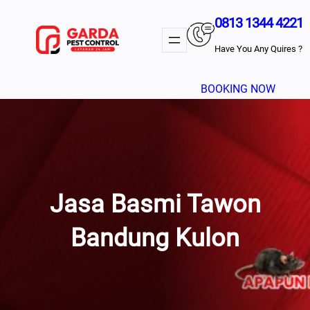
Lewati
0813 1344 4221
Ke
Konten
Have You Any Quires ?
BOOKING NOW
Jasa Basmi Tawon
Bandung Kulon