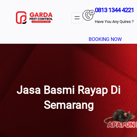
Lewati
0813 1344 4221
Ke
Konten
Have You Any Quires ?
BOOKING NOW
Jasa Basmi Rayap Di
Semarang