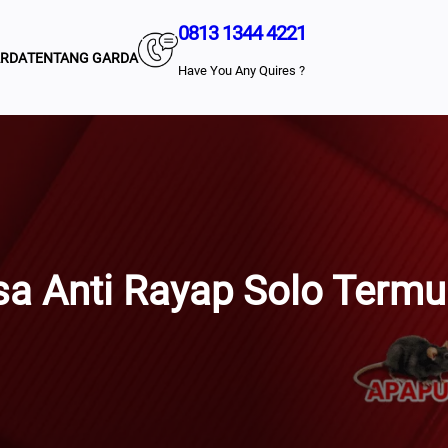
0813 1344 4221
ARDA
TENTANG GARDA
Have You Any Quires ?
sa Anti Rayap Solo Termu