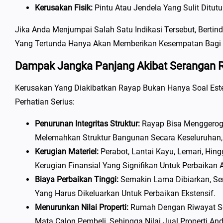
Kerusakan Fisik:
Pintu Atau Jendela Yang Sulit Ditu
Jika Anda Menjumpai Salah Satu Indikasi Tersebut, Bert
Yang Tertunda Hanya Akan Memberikan Kesempatan Bagi 
Dampak Jangka Panjang Akibat Serangan 
Kerusakan Yang Diakibatkan Rayap Bukan Hanya Soal Est
Perhatian Serius:
Penurunan Integritas Struktur:
Rayap Bisa Menggerogo
Melemahkan Struktur Bangunan Secara Keseluruhan
Kerugian Materiel:
Perabot, Lantai Kayu, Lemari, Hi
Kerugian Finansial Yang Signifikan Untuk Perbaikan 
Biaya Perbaikan Tinggi:
Semakin Lama Dibiarkan, Sem
Yang Harus Dikeluarkan Untuk Perbaikan Ekstensif.
Menurunkan Nilai Properti:
Rumah Dengan Riwayat Se
Mata Calon Pembeli, Sehingga Nilai Jual Properti An