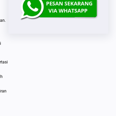
an.
i
tasi
ah
iran