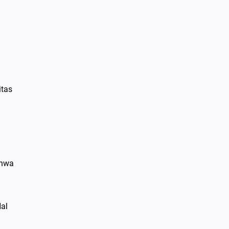
itas
ahwa
al