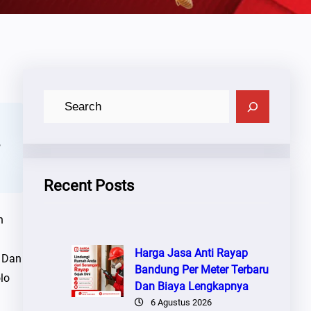
C
A
R
,
I
Recent Posts
n
Harga Jasa Anti Rayap
h Dan
Bandung Per Meter Terbaru
lo
Dan Biaya Lengkapnya
6 Agustus 2026