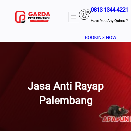
Lewati
0813 1344 4221
Ke
Konten
Have You Any Quires ?
BOOKING NOW
Jasa Anti Rayap
Palembang