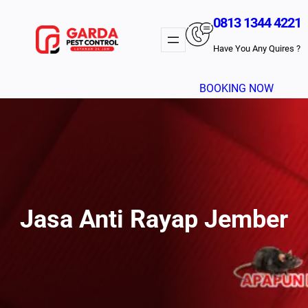
Lewati
0813 1344 4221
Ke
Konten
Have You Any Quires ?
BOOKING NOW
Jasa Anti Rayap Jember