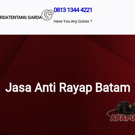
0813 1344 4221
ARDA
TENTANG GARDA
Have You Any Quires ?
Jasa Anti Rayap Batam