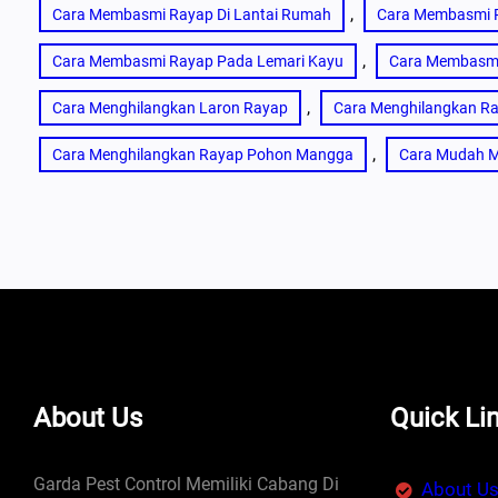
, 
Cara Membasmi Rayap Di Lantai Rumah
Cara Membasmi R
, 
Cara Membasmi Rayap Pada Lemari Kayu
Cara Membasm
, 
Cara Menghilangkan Laron Rayap
Cara Menghilangkan Ra
, 
Cara Menghilangkan Rayap Pohon Mangga
Cara Mudah 
About Us
Quick Li
Garda Pest Control Memiliki Cabang Di
About U