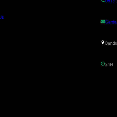
0813 
Us
Garda
Bandu
24H