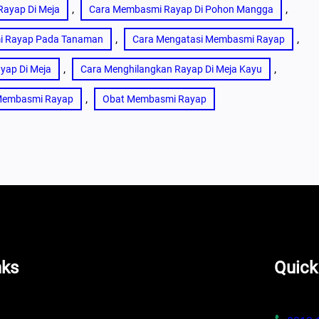
, 
, 
ayap Di Meja
Cara Membasmi Rayap Di Pohon Mangga
, 
, 
i Rayap Pada Tanaman
Cara Mengatasi Membasmi Rayap
, 
, 
yap Di Meja
Cara Menghilangkan Rayap Di Meja Kayu
, 
Membasmi Rayap
Obat Membasmi Rayap
nks
Quick
s