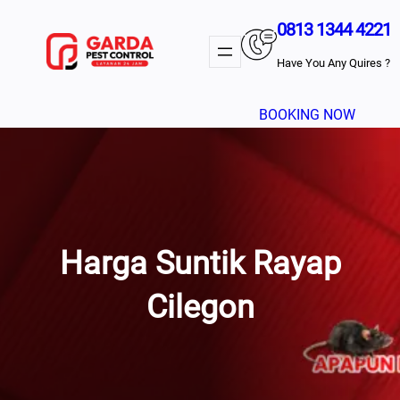
Lewati
0813 1344 4221
Ke
Konten
Have You Any Quires ?
BOOKING NOW
Harga Suntik Rayap
Cilegon