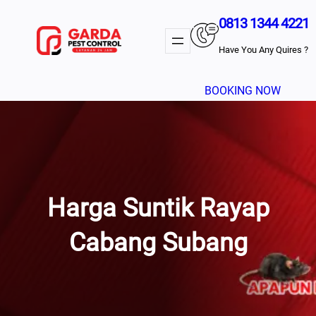
Lewati
0813 1344 4221
Ke
Konten
Have You Any Quires ?
BOOKING NOW
Harga Suntik Rayap
Cabang Subang