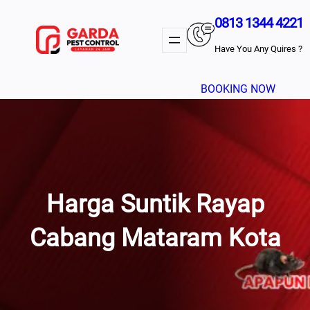
Lewati
0813 1344 4221
Ke
Konten
Have You Any Quires ?
BOOKING NOW
Harga Suntik Rayap
Cabang Mataram Kota