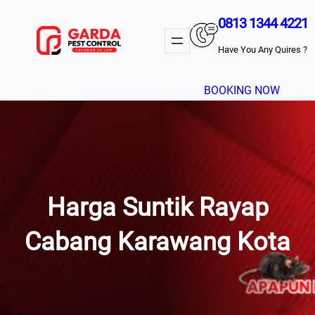
Lewati
0813 1344 4221
Ke
Konten
Have You Any Quires ?
BOOKING NOW
Harga Suntik Rayap
Cabang Karawang Kota