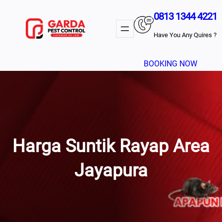
Lewati
0813 1344 4221
Ke
Konten
Have You Any Quires ?
BOOKING NOW
Harga Suntik Rayap Area
Jayapura