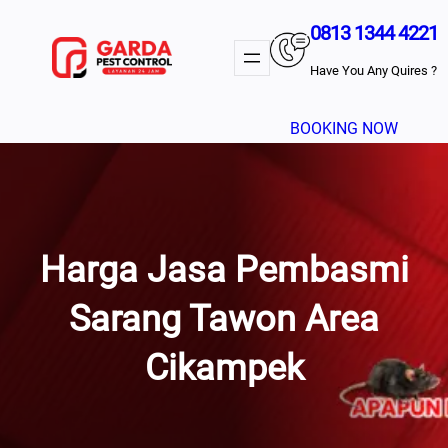
Lewati
0813 1344 4221
Ke
Konten
Have You Any Quires ?
BOOKING NOW
Harga Jasa Pembasmi
Sarang Tawon Area
Cikampek