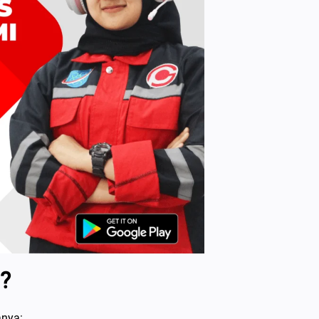
?
anya: