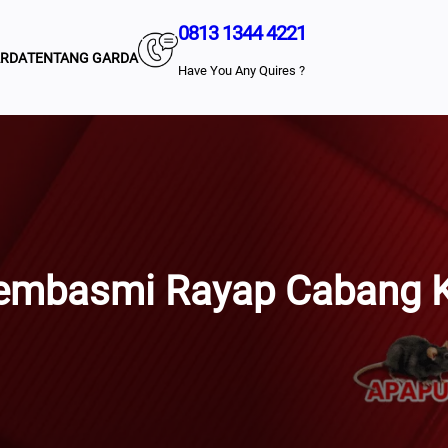
0813 1344 4221
ARDA
TENTANG GARDA
Have You Any Quires ?
embasmi Rayap Cabang 