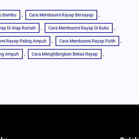
, 
, 
p Bambu
Cara Membasmi Rayap Bersayap
, 
, 
ap Di Atap Rumah
Cara Membasmi Rayap Di Buku
, 
, 
mi Rayap Paling Ampuh
Cara Membasmi Rayap Putih
, 
, 
ang Ampuh
Cara Menghilangkan Bekas Rayap