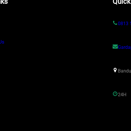
nks
Quick
s
0813 
Us
Garda
Bandu
24H