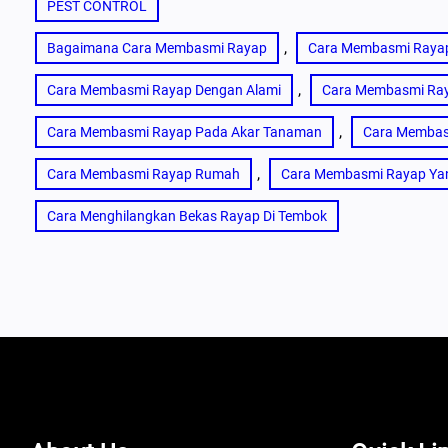
PEST CONTROL
, 
Bagaimana Cara Membasmi Rayap
Cara Membasmi Raya
, 
Cara Membasmi Rayap Dengan Alami
Cara Membasmi Ray
, 
Cara Membasmi Rayap Pada Akar Tanaman
Cara Membas
, 
Cara Membasmi Rayap Rumah
Cara Membasmi Rayap Y
Cara Menghilangkan Bekas Rayap Di Tembok