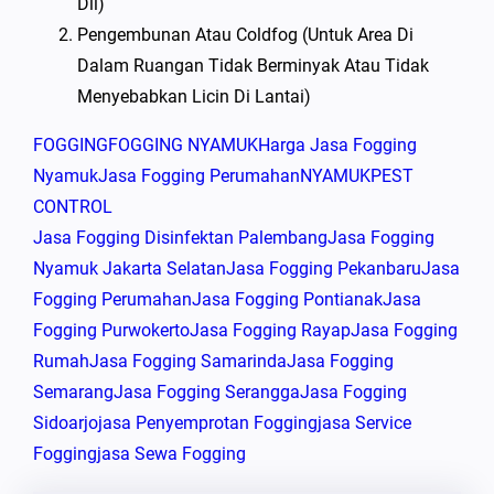
Dll)
Pengembunan Atau Coldfog (untuk Area Di
Dalam Ruangan Tidak Berminyak Atau Tidak
Menyebabkan Licin Di Lantai)
FOGGING
FOGGING NYAMUK
Harga Jasa Fogging
Nyamuk
Jasa Fogging Perumahan
NYAMUK
PEST
CONTROL
Jasa Fogging Disinfektan Palembang
Jasa Fogging
Nyamuk Jakarta Selatan
Jasa Fogging Pekanbaru
Jasa
Fogging Perumahan
Jasa Fogging Pontianak
Jasa
Fogging Purwokerto
Jasa Fogging Rayap
Jasa Fogging
Rumah
Jasa Fogging Samarinda
Jasa Fogging
Semarang
Jasa Fogging Serangga
Jasa Fogging
Sidoarjo
Jasa Penyemprotan Fogging
Jasa Service
Fogging
Jasa Sewa Fogging