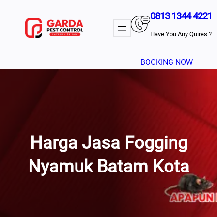
Lewati
0813 1344 4221
Ke
Konten
Have You Any Quires ?
BOOKING NOW
Harga Jasa Fogging
Nyamuk Batam Kota