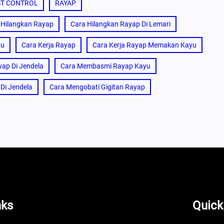
ST CONTROL
RAYAP
 Hilangkan Rayap
Cara Hilangkan Rayap Di Lemari
yu
Cara Kerja Rayap
Cara Kerja Rayap Memakan Kayu
ap Di Jendela
Cara Membasmi Rayap Kayu
Di Jendela
Cara Mengobati Gigitan Rayap
nks
Quick