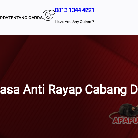
0813 1344 4221
ARDA
TENTANG GARDA
Have You Any Quires ?
asa Anti Rayap Cabang 