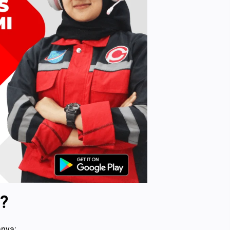
?
anya: