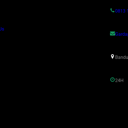
s
0813 
Us
Garda
Bandu
24H