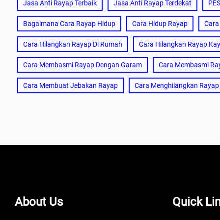
Jasa Anti Rayap Terbaik
Jasa Anti Rayap Terdekat
PE
Bagaimana Cara Rayap Hidup
Cara Hidup Rayap
Cara
Cara Hilangkan Rayap Di Rumah
Cara Hilangkan Rayap Ka
Cara Membasmi Rayap Dengan Garam
Cara Membasmi Ray
Cara Membuat Jebakan Rayap
Cara Menghilangkan Rayap 
About Us
Quick Li