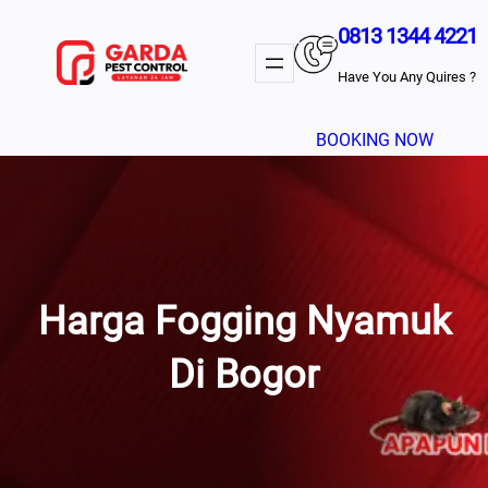
Lewati
0813 1344 4221
Ke
Konten
Have You Any Quires ?
BOOKING NOW
Harga Fogging Nyamuk
Di Bogor