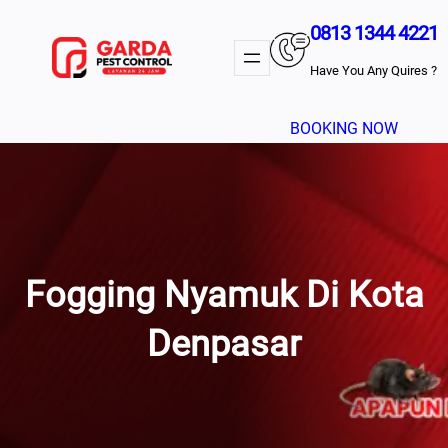
Lewati
0813 1344 4221
Ke
Konten
Have You Any Quires ?
BOOKING NOW
Fogging Nyamuk Di Kota
Denpasar