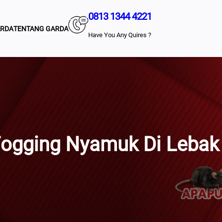
0813 1344 4221
ARDA
TENTANG GARDA
Have You Any Quires ?
Fogging Nyamuk Di Lebak