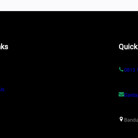
nks
Quick
s
0813 
Us
Garda
Bandu