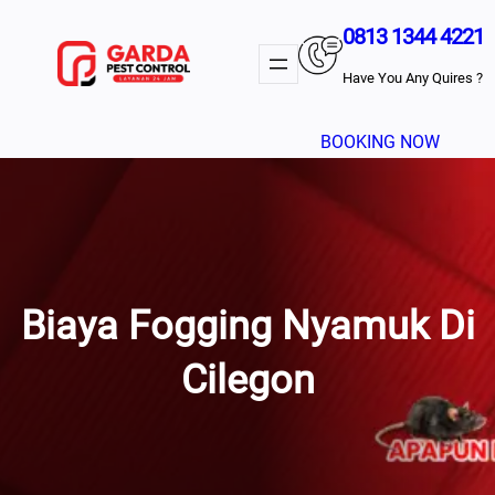
Lewati
0813 1344 4221
Ke
Konten
Have You Any Quires ?
BOOKING NOW
Biaya Fogging Nyamuk Di
Cilegon